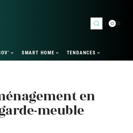
NOV’
SMART HOME
TENDANCES
éménagement en
 garde-meuble