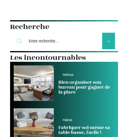
Recherche
Les incontournables
Intérieur
Bien organiser son
bureau pour gagner de
la place
Habitat
Fabriquer soi-même sa
table-basse, facile !