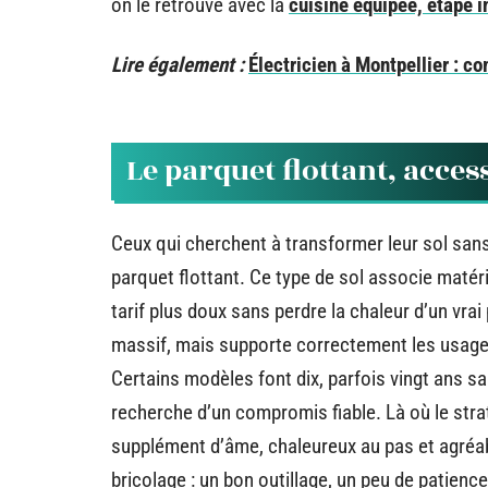
on le retrouve avec la
cuisine équipée, étape 
Lire également :
Électricien à Montpellier : c
Le parquet flottant, acces
Ceux qui cherchent à transformer leur sol sans
parquet flottant. Ce type de sol associe matér
tarif plus doux sans perdre la chaleur d’un vrai
massif, mais supporte correctement les usages
Certains modèles font dix, parfois vingt ans sa
recherche d’un compromis fiable. Là où le strati
supplément d’âme, chaleureux au pas et agréab
bricolage : un bon outillage, un peu de patienc