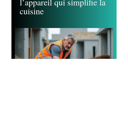
l’appareil qui simplifie la
cuisine
Espace vert
L’utilisation des divers
types de béton