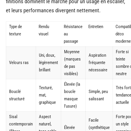
finitions dominent le marché pour un usage en escalier,
et leurs performances divergent nettement.
Type de
Rendu
Résistance
Entretien
Compatibi
texture
visuel
au
déco
passage
moderne
Moyenne
Forte si
Uni, doux,
Aspiration
(marques
teinte
Velours ras
légèrement
fréquente
de pas
sombre 
brillant
nécessaire
visibles)
neutre
Élevée (la
Texturé,
Très fort
Bouclé
boucle
Simple, peu
mat,
tendanc
structuré
masque
salissant
graphique
actuelle
l’usure)
Sisal
Aspect
Forte po
Facile
contemporain
naturel,
un style
Élevée
(synthétique