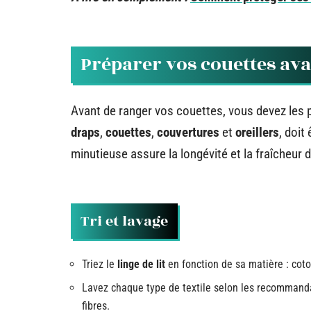
Préparer vos couettes ava
Avant de ranger vos couettes, vous devez les p
draps
,
couettes
,
couvertures
et
oreillers
, doit
minutieuse assure la longévité et la fraîcheur d
Tri et lavage
Triez le
linge de lit
en fonction de sa matière : coton
Lavez chaque type de textile selon les recommandat
fibres.