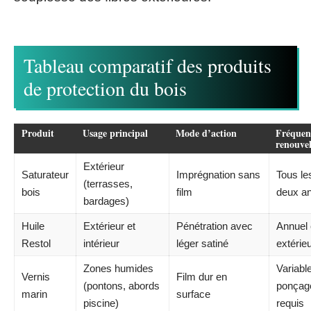
Tableau comparatif des produits
de protection du bois
Produit
Usage principal
Mode d’action
Fréquen
renouve
Extérieur
Saturateur
Imprégnation sans
Tous le
(terrasses,
bois
film
deux a
bardages)
Huile
Extérieur et
Pénétration avec
Annuel
Restol
intérieur
léger satiné
extérie
Zones humides
Variable
Vernis
Film dur en
(pontons, abords
ponçag
marin
surface
piscine)
requis