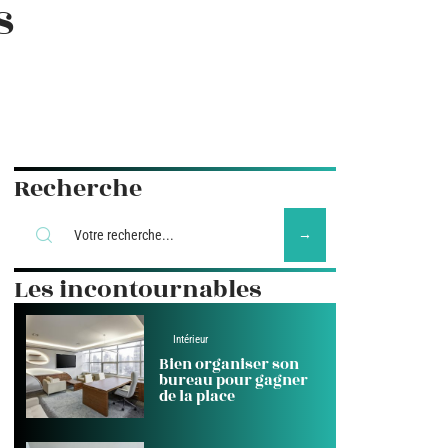
s
Recherche
Les incontournables
Intérieur
Bien organiser son
bureau pour gagner
de la place