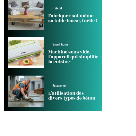
Habitat
Fabriquer soi-même
sa table-basse, facile !
Smart home
Machine sous vide,
l’appareil qui simplifie
la cuisine
Espace vert
L’utilisation des
divers types de béton